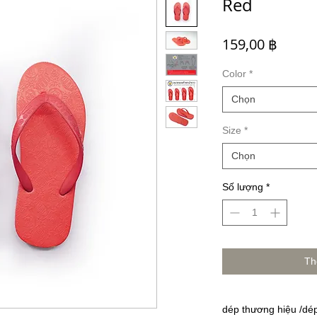
Red
Giá
159,00 ฿
Color
*
Chọn
Size
*
Chọn
Số lượng
*
Th
dép thương hiệu /dép 