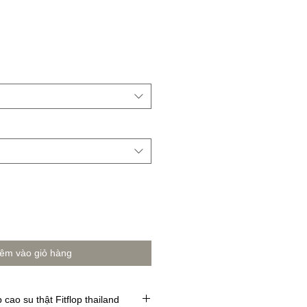
êm vào giỏ hàng
cao su thật Fitflop thailand