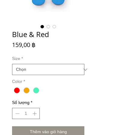
Blue & Red
Giá
159,00 ฿
Size
*
Color
*
Số lượng
*
Thêm vào giỏ hàng