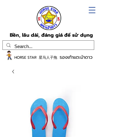
Bền, lâu dài, đáng giá để sử dụng
รองเท้าแตะม้าดาว
HORSE STAR 星马人子拖