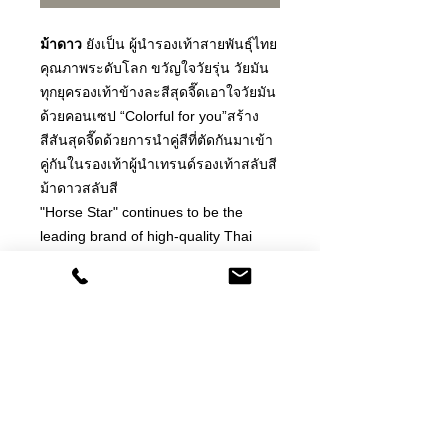
ม้าดาว
ยังเป็น ผู้นำรองเท้าสายพันธุ์ไทย
คุณภาพระดับโลก ขวัญใจวัยรุ่น วัยมัน
ทุกยุครองเท้าข้างละสีสุดจี๊ดเอาใจวัยมัน
ด้วยคอนเซป “Colorful for you”สร้าง
สีสันสุดจี๊ดด้วยการนำคู่สีที่ตัดกันมาเข้า
คู่กันในรองเท้าผู้นำเทรนด์รองเท้าสลับสี
ม้าดาวสลับสี
"Horse Star" continues to be the
leading brand of high-quality Thai
heritage shoes worldwide, beloved by
young generations of every era.
These shoes are available in a wide
range of vibrant colors to cater to the
tastes of young individuals. The
concept behind this collection is
"Colorful for you," which aims to
create excitement by combining