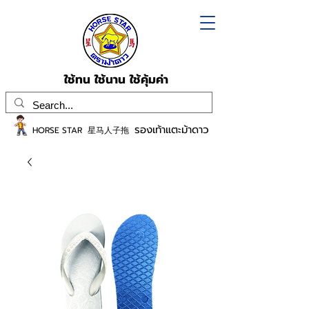
ใช้ทน ใช้นาน ใช้คุ้มค่า
รองเท้าแตะม้าดาว
HORSE STAR 星马人子拖