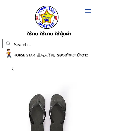
ใช้ทน ใช้นาน ใช้คุ้มค่า
รองเท้าแตะม้าดาว
HORSE STAR 星马人子拖