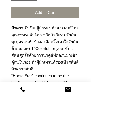
Add to Cart
ม้าดาว
ยังเป็น ผู้นำรองเท้าสายพันธุ์ไทย
คุณภาพระดับโลก ขวัญใจวัยรุ่น วัยมัน
ทุกยุครองเท้าข้างละสีสุดจี๊ดเอาใจวัยมัน
ด้วยคอนเซป “Colorful for you”สร้าง
สีสันสุดจี๊ดด้วยการนำคู่สีที่ตัดกันมาเข้า
คู่กันในรองเท้าผู้นำเทรนด์รองเท้าสลับสี
ม้าดาวสลับสี
"Horse Star" continues to be the
leading brand of high-quality Thai
heritage shoes worldwide, beloved by
young generations of every era.
These shoes are available in a wide
range of vibrant colors to cater to the
tastes of young individuals. The
concept behind this collection is